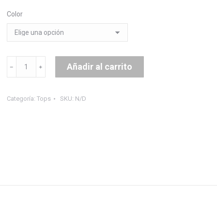
Color
Top
Añadir al carrito
Menorquina
cantidad
Categoría:
Tops
SKU:
N/D